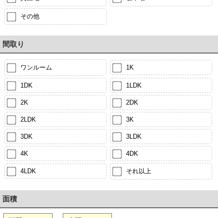
その他
間取り
ワンルーム
1K
1DK
1LDK
2K
2DK
2LDK
3K
3DK
3LDK
4K
4DK
4LDK
それ以上
面積