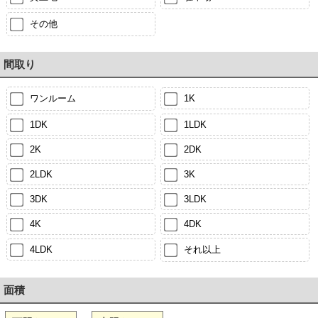
その他
間取り
ワンルーム
1K
1DK
1LDK
2K
2DK
2LDK
3K
3DK
3LDK
4K
4DK
4LDK
それ以上
面積