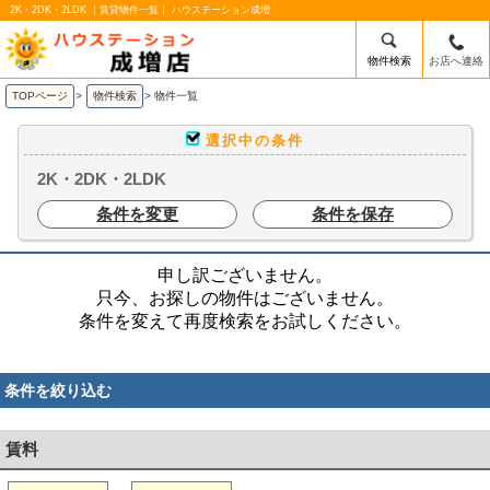
2K・2DK・2LDK ｜賃貸物件一覧｜ ハウステーション成増
物件検索
お店へ連絡
TOPページ
>
物件検索
>
物件一覧
選択中の条件
2K・2DK・2LDK
条件を変更
条件を保存
申し訳ございません。
只今、お探しの物件はございません。
条件を変えて再度検索をお試しください。
条件を絞り込む
賃料