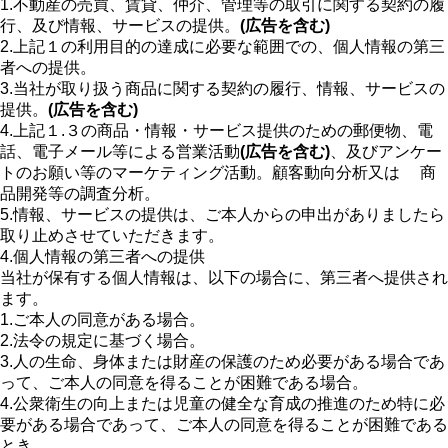
1.不動産の売買、賃貸、仲介、管理等の取引に関する契約の履
行、及び情報、サービスの提供。
(広告を含む)
2.上記１の利用目的の達成に必要な範囲での、個人情報の第三
者への提供。
3.当社が取り扱う商品に関する契約の履行、情報、サービスの
提供。
(広告を含む)
4.上記１.３の商品・情報・サービス提供のための郵便物、電
話、電子メール等による営業活動
(広告を含む)
、及びアンケー
トのお願い等のマーケティング活動。顧客動向分析又は 商
品開発等の調査分析。
5.情報、サービスの提供は、ご本人からの申出がありましたら
取り止めさせていただきます。
4.個人情報の第三者への提供
当社が保有する個人情報は、以下の場合に、第三者へ提供され
ます。
1.ご本人の同意がある場合。
2.法令の規定に基づく場合。
3.人の生命、身体または財産の保護のため必要がある場合であ
って、ご本人の同意を得ることが困難である場合。
4.公衆衛生の向上または児童の健全な育成の推進のため特に必
要がある場合であって、ご本人の同意を得ることが困難である
とき。