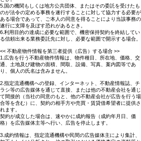
5.国の機関もしくは地方公共団体、またはその委託を受けたも
のが法令の定める事務を遂行することに対して協力する必要が
ある場合であって、ご本人の同意を得ることにより当該事務の
遂行に支障を及ぼす恐れがあるとき。
6.利用目的の達成に必要な範囲で、機密保持契約を終結してい
る信頼出来る業務委託先に対し、必要な範囲で開示する場合。
<< 不動産物件情報を第三者提供（広告）する場合 >>
1.広告を行う不動産物件情報は、物件種目、所在地、価格、交
通、土地及び建物の面積、間取、設備、写真、案内図等であ
り、個人の氏名は含みません。
2.指定流通機構への登録、インターネット、不動産情報誌、チ
ラシ等の広告媒体を通じて直接、または他の不動産会社を通じ
て間接的（当社の同意のもと、他の不動産会社が広告を行う場
合等を含む）に、契約の相手方や売買・賃貸借希望者に提供さ
れます。
契約が成立した場合は、速やかに成約報告（成約年月日、価
格）を広告媒体主等へ行い、広告を停止します。
3.成約情報は、指定流通機構や民間の広告媒体主により集計、